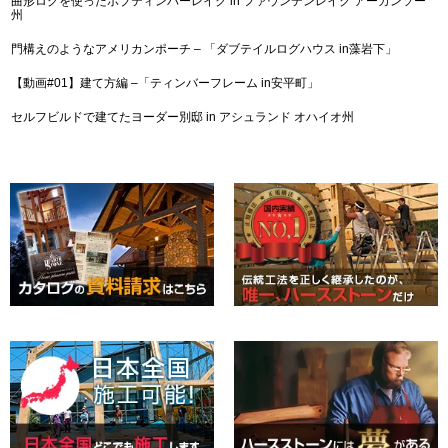
曲形ログを使ったボブティンバーレイク in ファウンテンレイク アーカンソー
州
門構えのようなアメリカンポーチ – 「ダブテイルログハウス in藻岩下」
【動画#01】建て方編 –「ティンバーフレーム in安平町」
セルフビルドで建てたヨーダー別邸 in アシュランド オハイオ州