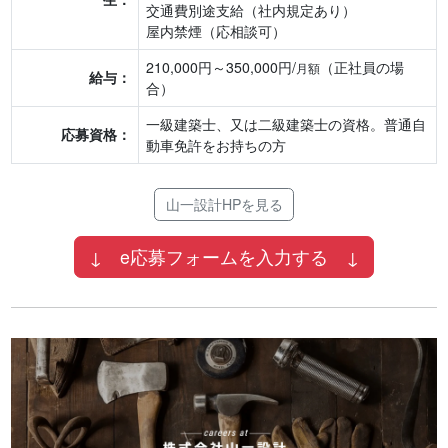
交通費別途支給（社内規定あり）
屋内禁煙（応相談可）
210,000円～350,000円/
（正社員の場
月額
給与：
合）
一級建築士、又は二級建築士の資格。普通自
応募資格：
動車免許をお持ちの方
山一設計HPを見る
↓ e応募フォームを入力する ↓