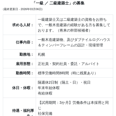
「一級 ／ 二級建築士」の募集
(最終更新日 - 2026年03月06日)
一級建築士又は二級建築士の資格をお持ち
求める人材：
で、一般木造建築の経験がある方を募集して
おります。（将来の幹部候補者）
一般木造建築物、及びダブテイルログハウス
仕事内容：
＆ティンバーフレームの設計・現場管理
勤務地：
札幌
雇用形態：
正社員・契約社員・委託・アルバイト
勤務時間：
標準労働時間8時間（時に残業あり）
隔週休2日制（隔土・日）・祝日
休日・休暇：
年末年始休暇
有給休暇
【試用期間：3か月】労働条件は本採用と同
じ
待遇・福利厚
社保完備
生：