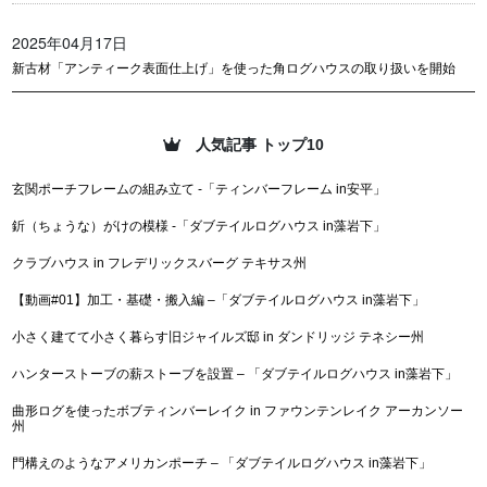
2025年04月17日
新古材「アンティーク表面仕上げ」を使った角ログハウスの取り扱いを開始
人気記事 トップ10
玄関ポーチフレームの組み立て -「ティンバーフレーム in安平」
釿（ちょうな）がけの模様 -「ダブテイルログハウス in藻岩下」
クラブハウス in フレデリックスバーグ テキサス州
【動画#01】加工・基礎・搬入編 –「ダブテイルログハウス in藻岩下」
小さく建てて小さく暮らす旧ジャイルズ邸 in ダンドリッジ テネシー州
ハンターストーブの薪ストーブを設置 – 「ダブテイルログハウス in藻岩下」
曲形ログを使ったボブティンバーレイク in ファウンテンレイク アーカンソー
州
門構えのようなアメリカンポーチ – 「ダブテイルログハウス in藻岩下」