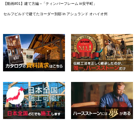
【動画#01】建て方編 –「ティンバーフレーム in安平町」
セルフビルドで建てたヨーダー別邸 in アシュランド オハイオ州