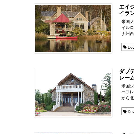
エイ
イラ
米国
イルログ
ナ州西
Dov
ダブ
レーム
米国
ーフレー
から北
Dov