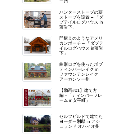
ー州
ハンターストーブの薪
ストーブを設置 – 「ダ
ブテイルログハウス in
藻岩下」
門構えのようなアメリ
カンポーチ – 「ダブテ
イルログハウス in藻岩
下」
曲形ログを使ったボブ
ティンバーレイク in
ファウンテンレイク
アーカンソー州
【動画#01】建て方
編 –「ティンバーフレ
ーム in安平町」
セルフビルドで建てた
ヨーダー別邸 in アシ
ュランド オハイオ州