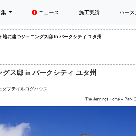
真集
ニュース
施工実績
ハース
地に建つジェニングス邸 in パークシティ ユタ州
ス邸 in パークシティ ユタ州
たダブテイルログハウス
The Jennings Home – Park C