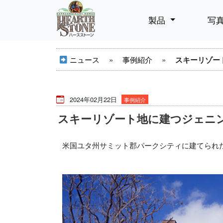
製品
写
ニュース
»
事例紹介
»
スキーリゾート
2024年02月22日
事例紹介
スキーリゾート地に建つジェニング
米国ユタ州サミット郡パークシティに建てられ