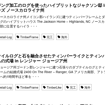
ジング加工のログを使ったハイブリットなジャクソン邸 in
ンズ ノースカロライナ州
ノースカロライナ州メイコン郡ハイランズに建つティンバーフレームと
のハイブリットハウス The Jackson Home – Highlands, NC ノー
部に位置するハイラ ･ ･ ･
etail-Log
TimberFrame
完工
海外
テイルログと石を融合させたティンバーライクとティン
の式場 in レンジャー ジョージア州
ジョージア州ゴードン郡レンジャーに建つ石張りのダブテイルログとテ
ムの結婚式場 2400 On The River – Ranger, GA アメリカ南部、ア
へ約1時間半ほど車を ･ ･ ･
etail-Log
TimberFrame
TimberLike
完工
海外