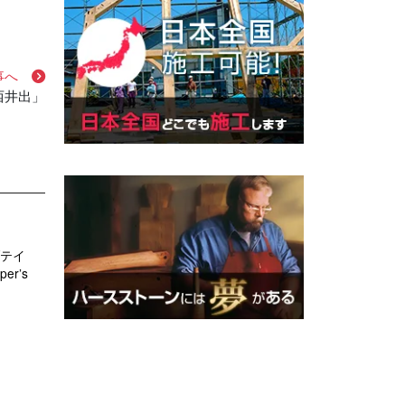
事へ
西井出」
ブテイ
er’s