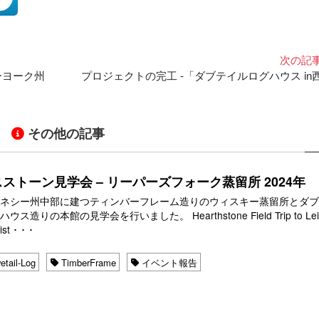
次の記
ーヨーク州
プロジェクトの完工 -「ダブテイルログハウス in
その他の記事
ストーン見学会 – リーパーズフォーク蒸留所 2024年
テネシー州中部に建つティンバーフレーム造りのウィスキー蒸留所とダ
ウス造りの本館の見学会を行いました。 Hearthstone Field Trip to Leip
st ･ ･ ･
etail-Log
TimberFrame
イベント報告