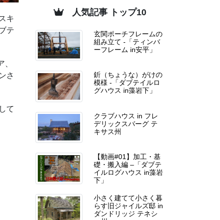
人気記事 トップ10
スキ
ブテ
玄関ポーチフレームの
組み立て -「ティンバ
ーフレーム in安平」
ア、
ンさ
釿（ちょうな）がけの
模様 -「ダブテイルロ
グハウス in藻岩下」
して
クラブハウス in フレ
デリックスバーグ テ
キサス州
【動画#01】加工・基
礎・搬入編 –「ダブテ
イルログハウス in藻岩
下」
小さく建てて小さく暮
らす旧ジャイルズ邸 in
ダンドリッジ テネシ