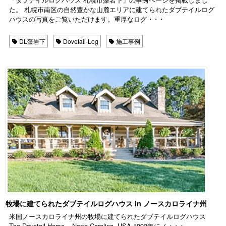
た。 札幌市南区の自然豊かな山麓エリアに建てられたダブテイルログ
ハウスの写真をご覧いただけます。重厚なログ ･ ･ ･
DL藻岩下
Dovetail-Log
施工事例
牧場に建てられたダブテイルログハウス in ノースカロライナ州
米国ノースカロライナ州の牧場に建てられたダブテイルログハウス
The Dovetail Home – North Carolina, USA 1992年にノ ･ ･ ･