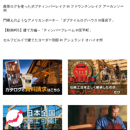
曲形ログを使ったボブティンバーレイク in ファウンテンレイク アーカンソー
州
門構えのようなアメリカンポーチ – 「ダブテイルログハウス in藻岩下」
【動画#01】建て方編 –「ティンバーフレーム in安平町」
セルフビルドで建てたヨーダー別邸 in アシュランド オハイオ州