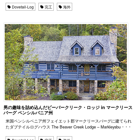
Dovetail-Log
完工
海外
男の趣味を詰め込んだビーバークリーク・ロッジ in マークリース
バーグ ペンシルバニア州
米国ペンシルベニア州フェイエット郡マークリースバーグに建てられ
たダブテイルログハウス The Beaver Creek Lodge – Markleysbu ･ ･ ･