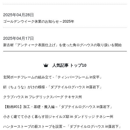
2025年04月28日
ゴールデンウイーク休業のお知らせ – 2025年
2025年04月17日
新古材「アンティーク表面仕上げ」を使った角ログハウスの取り扱いを開始
人気記事 トップ10
玄関ポーチフレームの組み立て -「ティンバーフレーム in安平」
釿（ちょうな）がけの模様 -「ダブテイルログハウス in藻岩下」
クラブハウス in フレデリックスバーグ テキサス州
【動画#01】加工・基礎・搬入編 –「ダブテイルログハウス in藻岩下」
小さく建てて小さく暮らす旧ジャイルズ邸 in ダンドリッジ テネシー州
ハンターストーブの薪ストーブを設置 – 「ダブテイルログハウス in藻岩下」