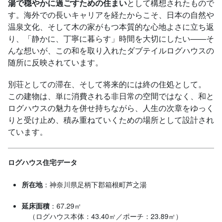
湯で穏やかに過ごすための住まい
として構想されたもので
す。海外での長いキャリアを経たからこそ、日本の自然や
温泉文化、そして木の家がもつ本質的な心地よさに立ち返
り、「静かに、丁寧に暮らす」時間を大切にしたい——そ
んな想いが、この和を取り入れたダブテイルログハウスの
随所に反映されています。
別荘としての滞在、そして将来的には終の住処として。
この建物は、単に消費される非日常の空間ではなく、和と
ログハウスの魅力を併せ持ちながら、人生の次章をゆっく
りと受け止め、積み重ねていくための場所として設計され
ています。
ログハウス住宅データ
所在地
：神奈川県足柄下郡箱根町芦之湯
延床面積
：67.29㎡
（ログハウス本体：43.40㎡／ポーチ：23.89㎡）