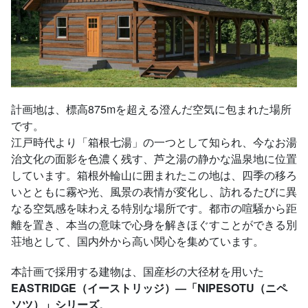
計画地は、標高875mを超える澄んだ空気に包まれた場所
です。
江戸時代より「箱根七湯」の一つとして知られ、今なお湯
治文化の面影を色濃く残す、芦之湯の静かな温泉地に位置
しています。箱根外輪山に囲まれたこの地は、四季の移ろ
いとともに霧や光、風景の表情が変化し、訪れるたびに異
なる空気感を味わえる特別な場所です。都市の喧騒から距
離を置き、本当の意味で心身を解きほぐすことができる別
荘地として、国内外から高い関心を集めています。
本計画で採用する建物は、国産杉の大径材を用いた
EASTRIDGE（イーストリッジ）―「NIPESOTU（ニペ
ソツ）」シリーズ
。