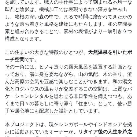
を施しています。職人の手仕事によって刻まれる不均一な
凹凸と陰影は、機械加工では表現できない深みを生み出
し、箱根の深い森の中で、まるで時間に磨かれてきたかの
ような落ち着きと風格を建物にもたらします。和の空間要
素と組み合わさることで、素材の表情がより一層引き立つ
構成となります。
この住まいの大きな特徴のひとつが、
天然温泉を引いたポ
ーチ空間
です。
その一角には、ヒノキ造りの露天風呂を設置する計画とな
っており、湯に身を委ねながら、山の気配、木の香り、澄
んだ高原の空気を五感で楽しむことができます。和の湯文
化とログハウスの温もりが交差するこの空間は、上質なバ
ケーションレンタルを思わせる非日常性を備えつつも、あ
くまで日々の暮らしに寄り添う「住まい」として、使い勝
手や居心地にも配慮した設計としています。
本プロジェクトは、現在シンガポールやインドネシアを拠
点に活動されているオーナーが、
リタイア後の人生を芦之