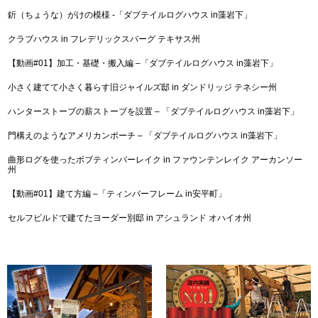
釿（ちょうな）がけの模様 -「ダブテイルログハウス in藻岩下」
クラブハウス in フレデリックスバーグ テキサス州
【動画#01】加工・基礎・搬入編 –「ダブテイルログハウス in藻岩下」
小さく建てて小さく暮らす旧ジャイルズ邸 in ダンドリッジ テネシー州
ハンターストーブの薪ストーブを設置 – 「ダブテイルログハウス in藻岩下」
門構えのようなアメリカンポーチ – 「ダブテイルログハウス in藻岩下」
曲形ログを使ったボブティンバーレイク in ファウンテンレイク アーカンソー
州
【動画#01】建て方編 –「ティンバーフレーム in安平町」
セルフビルドで建てたヨーダー別邸 in アシュランド オハイオ州