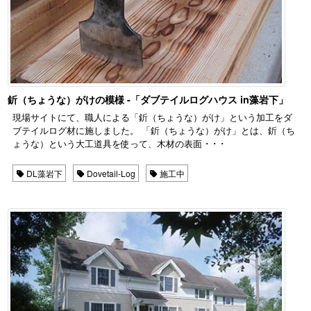
釿（ちょうな）がけの模様 -「ダブテイルログハウス in藻岩下」
現場サイトにて、職人による「釿（ちょうな）がけ」という加工をダ
ブテイルログ材に施しました。 「釿（ちょうな）がけ」とは、釿（ち
ょうな）という大工道具を使って、木材の表面 ･ ･ ･
DL藻岩下
Dovetail-Log
施工中