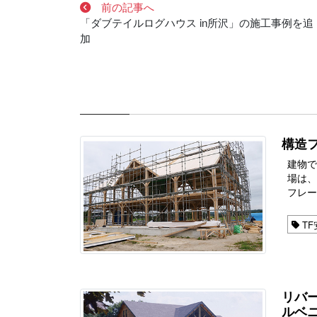
前の記事へ
「ダブテイルログハウス in所沢」の施工事例を追
加
構造フ
建物で
場は
フレー
TF
リバー
ルベ