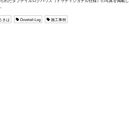
てられたダブテイルログハウス（トラディショナル仕様）の写真を掲載
す。
うきは
Dovetail-Log
施工事例