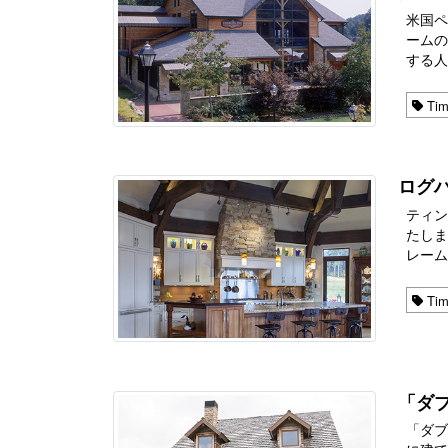
米国
ームのレ
する人口
Tim
ログ
ティ
たします。
レーム ･
Tim
「ダ
「ダブ