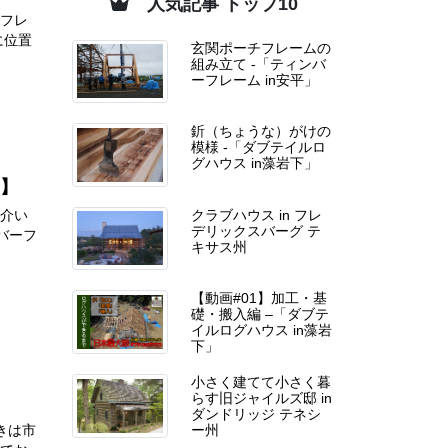
人気記事 トップ10
ーフレ
部に位置
玄関ポーチフレームの
組み立て -「ティンバ
ーフレーム in安平」
釿（ちょうな）がけの
模様 -「ダブテイルロ
グハウス in藻岩下」
2】
紹介い
クラブハウス in フレ
デリックスバーグ テ
ィンバーフ
キサス州
【動画#01】加工・基
礎・搬入編 –「ダブテ
イルログハウス in藻岩
下」
小さく建てて小さく暮
らす旧ジャイルズ邸 in
ダンドリッジ テネシ
きは市
ー州