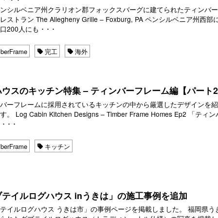
ペンシルベニア州クラリオン郡フォックスバーグに建てられたティンバ
ストラン The Allegheny Grille – Foxburg, PA ペンシルベニア州西
200人にも ･ ･ ･
berFrame
完工
海外
ハウスのキッチン特集 – ティンバーフレーム編【パート
ンバーフレームに採用されているキッチンの中から厳選したデザインを
 Log Cabin Kitchen Designs – Timber Frame Homes Ep2 「テ
 ･ ･
berFrame
キッチン
ブテイルログハウス inうきは」の施工事例を追加
テイルログハウス うきは市」の事例ページを掲載しました。 福岡県う