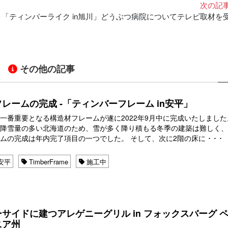
次の記
「ティンバーライク in旭川」どうぶつ病院についてテレビ取材を
その他の記事
レームの完成 -「ティンバーフレーム in安平」
一番重要となる構造材フレームが遂に2022年9月中に完成いたしました
、降雪量の多い北海道のため、雪が多く降り積もる冬季の建築は難しく
ムの完成は年内完了項目の一つでした。 そして、次に2階の床に ･ ･ ･
安平
TimberFrame
施工中
サイドに建つアレゲニーグリル in フォックスバーグ 
ニア州