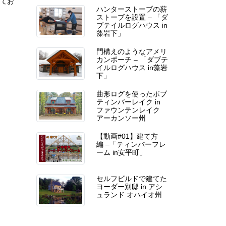
してお
ハンターストーブの薪
ストーブを設置 – 「ダ
ブテイルログハウス in
藻岩下」
門構えのようなアメリ
カンポーチ – 「ダブテ
イルログハウス in藻岩
下」
曲形ログを使ったボブ
ティンバーレイク in
ファウンテンレイク
アーカンソー州
【動画#01】建て方
編 –「ティンバーフレ
ーム in安平町」
セルフビルドで建てた
ヨーダー別邸 in アシ
ュランド オハイオ州