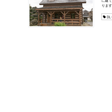
に建
りま
DL