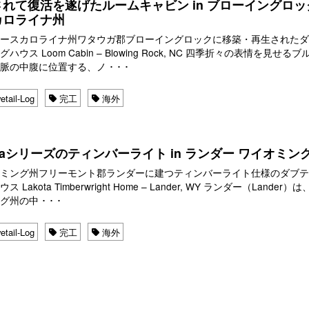
れて復活を遂げたルームキャビン in ブローイングロッ
カロライナ州
ノースカロライナ州ワタウガ郡ブローイングロックに移築・再生された
ハウス Loom Cabin – Blowing Rock, NC 四季折々の表情を見せる
脈の中腹に位置する、ノ ･ ･ ･
etail-Log
完工
海外
otaシリーズのティンバーライト in ランダー ワイオミン
オミング州フリーモント郡ランダーに建つティンバーライト仕様のダブ
ス Lakota Timberwright Home – Lander, WY ランダー（Lander）
州の中 ･ ･ ･
etail-Log
完工
海外