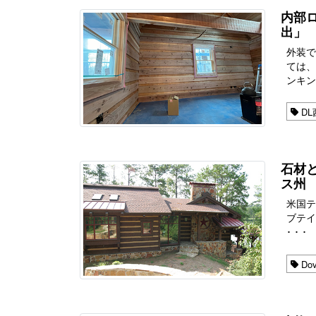
内部ロ
出」
外装
ては
ンキン
DL
石材と
ス州
米国
ブテイル
･ ･ ･
Dov