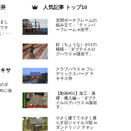
西井
人気記事 トップ10
玄関ポーチフレームの
しまし
組み立て -「ティンバ
にてチ
ーフレーム in安平」
･ ･
釿（ちょうな）がけの
模様 -「ダブテイルロ
グハウス in藻岩下」
テキサ
クラブハウス in フレ
デリックスバーグ テ
キサス州
ンのダ
紀初めに油
【動画#01】加工・基
礎・搬入編 –「ダブテ
イルログハウス in藻岩
下」
小さく建てて小さく暮
らす旧ジャイルズ邸 in
ダンドリッジ テネシ