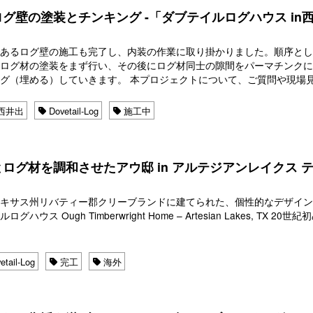
グ壁の塗装とチンキング -「ダブテイルログハウス in
であるログ壁の施工も完了し、内装の作業に取り掛かりました。順序と
、ログ材の塗装をまず行い、その後にログ材同士の隙間をパーマチンク
グ（埋める）していきます。 本プロジェクトについて、ご質問や現場見 ･ 
西井出
Dovetail-Log
施工中
ログ材を調和させたアウ邸 in アルテジアンレイクス 
テキサス州リバティー郡クリーブランドに建てられた、個性的なデザイ
ログハウス Ough Timberwright Home – Artesian Lakes, TX 20世
etail-Log
完工
海外