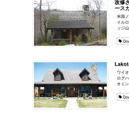
改修さ
ース
米国
イルログ
ッジ山
Dov
Lak
ワイ
ログハウ
オミング
Dov