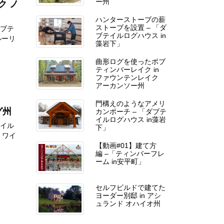
ク ノ
ー州
ハンターストーブの薪
ダブテ
ストーブを設置 – 「ダ
ブテイルログハウス in
ブルーリ
藻岩下」
曲形ログを使ったボブ
ティンバーレイク in
ファウンテンレイク
アーカンソー州
門構えのようなアメリ
グ州
カンポーチ – 「ダブテ
イルログハウス in藻岩
テイル
下」
は、ワイ
【動画#01】建て方
編 –「ティンバーフレ
ーム in安平町」
セルフビルドで建てた
ヨーダー別邸 in アシ
ュランド オハイオ州