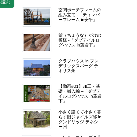
を読む
玄関ポーチフレームの
組み立て -「ティンバ
ーフレーム in安平」
釿（ちょうな）がけの
模様 -「ダブテイルロ
グハウス in藻岩下」
クラブハウス in フレ
デリックスバーグ テ
キサス州
【動画#01】加工・基
礎・搬入編 –「ダブテ
イルログハウス in藻岩
下」
小さく建てて小さく暮
らす旧ジャイルズ邸 in
ダンドリッジ テネシ
ー州