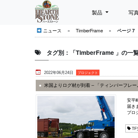
製品
写
ニュース
»
TimberFrame
»
ページ 7
タグ別：「TimberFrame 」の
2022年06月24日
プロジェクト
米国よりログ材が到着 – 「ティンバーフレーム
安平
届き
プロジ
TF