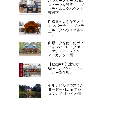
ハンターストーブの薪
ストーブを設置 – 「ダ
ブテイルログハウス in
藻岩下」
門構えのようなアメリ
カンポーチ – 「ダブテ
イルログハウス in藻岩
下」
曲形ログを使ったボブ
ティンバーレイク in
ファウンテンレイク
アーカンソー州
【動画#01】建て方
編 –「ティンバーフレ
ーム in安平町」
セルフビルドで建てた
ヨーダー別邸 in アシ
ュランド オハイオ州