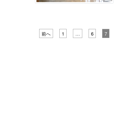
投稿のページ送り
前へ
1
…
6
7