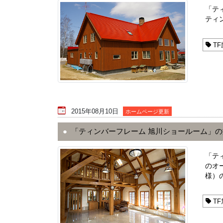
「テ
ティ
TF
2015年08月10日
ホームページ更新
「ティンバーフレーム 旭川ショールーム」
「テ
のオ
様）
TF