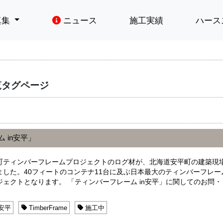
真集
ニュース
施工実績
ハース
一覧タグページ
 in安平」
町ティンバーフレームプロジェクトのログ材が、北海道安平町の建築現
ました。40フィートのコンテナ11台に及ぶ日本最大のティンバーフレー
ェクトとなります。 「ティンバーフレーム in安平」に関してのお問 ･ ･
安平
TimberFrame
施工中