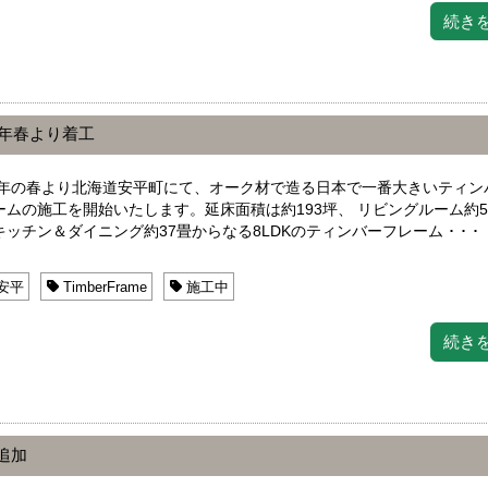
続き
2年春より着工
22年の春より北海道安平町にて、オーク材で造る日本で一番大きいティン
ームの施工を開始いたします。延床面積は約193坪、 リビングルーム約5
ッチン＆ダイニング約37畳からなる8LDKのティンバーフレーム ･ ･ ･
安平
TimberFrame
施工中
続き
追加