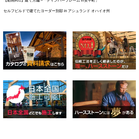
【動画#01】建て方編 –「ティンバーフレーム in安平町」
セルフビルドで建てたヨーダー別邸 in アシュランド オハイオ州