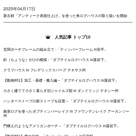
2025年04月17日
新古材「アンティーク表面仕上げ」を使った角ログハウスの取り扱いを開始
人気記事 トップ10
玄関ポーチフレームの組み立て -「ティンバーフレーム in安平」
釿（ちょうな）がけの模様 -「ダブテイルログハウス in藻岩下」
クラブハウス in フレデリックスバーグ テキサス州
【動画#01】加工・基礎・搬入編 –「ダブテイルログハウス in藻岩下」
小さく建てて小さく暮らす旧ジャイルズ邸 in ダンドリッジ テネシー州
ハンターストーブの薪ストーブを設置 – 「ダブテイルログハウス in藻岩下」
曲形ログを使ったボブティンバーレイク in ファウンテンレイク アーカンソー
州
門構えのようなアメリカンポーチ – 「ダブテイルログハウス in藻岩下」