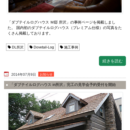
「ダブテイルログハウス Ｍ邸 所沢」の事例ページを掲載しまし
た。 国内初のダブテイルログハウス（プレミアム仕様）の写真をた
くさん掲載しております。
DL所沢
Dovetail-Log
施工事例
続きを読む
2014年07月9日
お知らせ
「ダブテイルログハウス in所沢」完工の見学会予約受付を開始