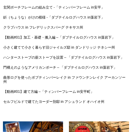
玄関ポーチフレームの組み立て -「ティンバーフレーム in安平」
釿（ちょうな）がけの模様 -「ダブテイルログハウス in藻岩下」
クラブハウス in フレデリックスバーグ テキサス州
【動画#01】加工・基礎・搬入編 –「ダブテイルログハウス in藻岩下」
小さく建てて小さく暮らす旧ジャイルズ邸 in ダンドリッジ テネシー州
ハンターストーブの薪ストーブを設置 – 「ダブテイルログハウス in藻岩下」
門構えのようなアメリカンポーチ – 「ダブテイルログハウス in藻岩下」
曲形ログを使ったボブティンバーレイク in ファウンテンレイク アーカンソー
州
【動画#01】建て方編 –「ティンバーフレーム in安平町」
セルフビルドで建てたヨーダー別邸 in アシュランド オハイオ州