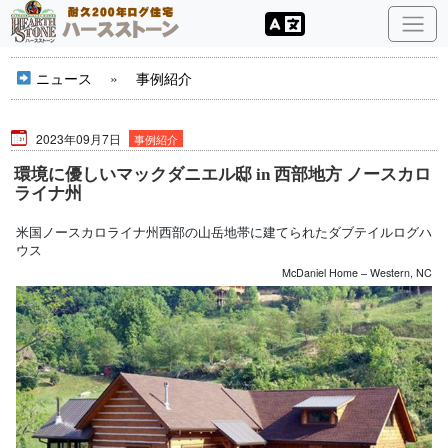
ニュース
»
事例紹介
2023年09月7日
事例紹介
環境に優しいマックダニエル邸 in 西部地方 ノースカロ
ライナ州
米国ノースカロライナ州西部の山岳地帯に建てられたダブテイルログハ
ウス
McDaniel Home – Western, NC