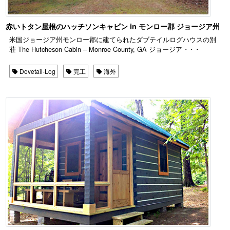
赤いトタン屋根のハッチソンキャビン in モンロー郡 ジョージア州
米国ジョージア州モンロー郡に建てられたダブテイルログハウスの別
荘 The Hutcheson Cabin – Monroe County, GA ジョージア ･ ･ ･
Dovetail-Log
完工
海外