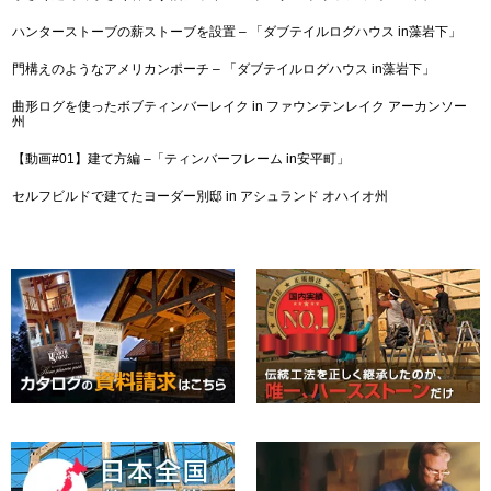
ハンターストーブの薪ストーブを設置 – 「ダブテイルログハウス in藻岩下」
門構えのようなアメリカンポーチ – 「ダブテイルログハウス in藻岩下」
曲形ログを使ったボブティンバーレイク in ファウンテンレイク アーカンソー
州
【動画#01】建て方編 –「ティンバーフレーム in安平町」
セルフビルドで建てたヨーダー別邸 in アシュランド オハイオ州