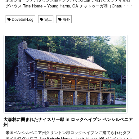
グハウス Tate Home – Young Harris, GA チャトゥーガ湖（Chatu ･ ･ ･
Dovetail-Log
完工
海外
大森林に囲まれたナイスリー邸 in ロックヘイブン ペンシルベニア
州
米国ペンシルベニア州クリントン郡ロックヘイブンに建てられたダブ
テイルログハウス The Knisely Home – Lock Haven, PA ペンシル ･ ･ ･