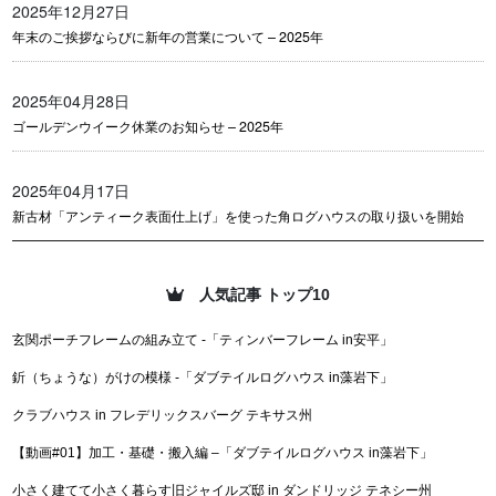
2025年12月27日
年末のご挨拶ならびに新年の営業について – 2025年
2025年04月28日
ゴールデンウイーク休業のお知らせ – 2025年
2025年04月17日
新古材「アンティーク表面仕上げ」を使った角ログハウスの取り扱いを開始
人気記事 トップ10
玄関ポーチフレームの組み立て -「ティンバーフレーム in安平」
釿（ちょうな）がけの模様 -「ダブテイルログハウス in藻岩下」
クラブハウス in フレデリックスバーグ テキサス州
【動画#01】加工・基礎・搬入編 –「ダブテイルログハウス in藻岩下」
小さく建てて小さく暮らす旧ジャイルズ邸 in ダンドリッジ テネシー州